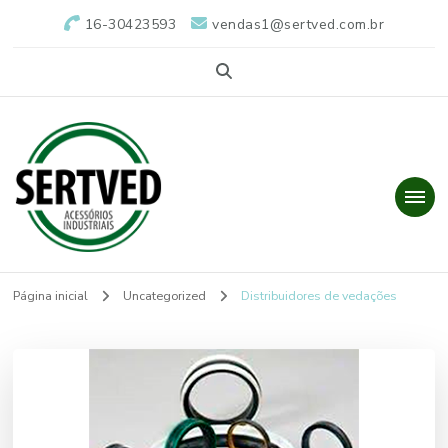
16-30423593
vendas1@sertved.com.br
Sertved
Vedações Industriais
Página inicial
Uncategorized
Distribuidores de vedações