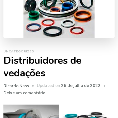
UNCATEGORIZED
Distribuidores de
vedações
Updated on
26 de julho de 2022
Ricardo Nass
em
Deixe um comentário
Distribuidores
de
vedações