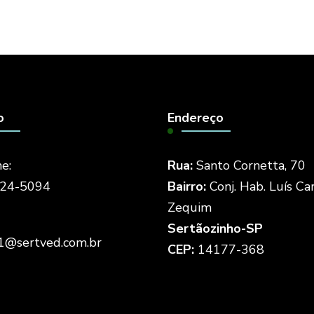
o
Endereço
e:
Rua:
Santo Cornetta, 70
524-5094
Bairro:
Conj. Hab. Luís Ca
Zequim
Sertãozinho-SP
1@sertved.com.br
CEP:
14177-368