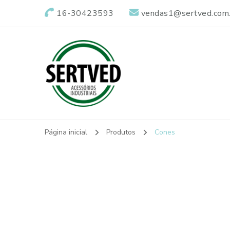
16-30423593
vendas1@sertved.com.
Sertved
Vedações Industriais
Página inicial
Produtos
Cones