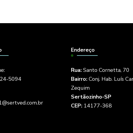
o
Endereço
e:
Rua:
Santo Cornetta, 70
524-5094
Bairro:
Conj. Hab. Luís Ca
Zequim
Sertãozinho-SP
1@sertved.com.br
CEP:
14177-368