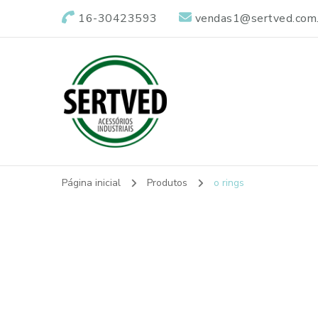
16-30423593
vendas1@sertved.com.
Sertved
Vedações Industriais
Página inicial
Produtos
o rings