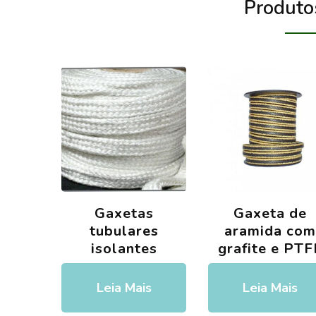
Produto
Gaxetas
Gaxeta de
tubulares
aramida co
isolantes
grafite e PTF
Leia Mais
Leia Mais