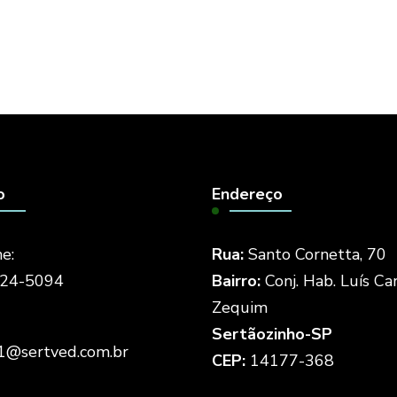
o
Endereço
e:
Rua:
Santo Cornetta, 70
524-5094
Bairro:
Conj. Hab. Luís Ca
Zequim
Sertãozinho-SP
1@sertved.com.br
CEP:
14177-368