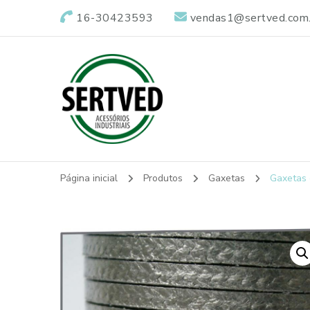
16-30423593
vendas1@sertved.com.
Sertved
Vedações Industriais
Página inicial
Produtos
Gaxetas
Gaxetas d