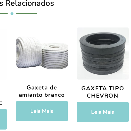
s Relacionados
Gaxeta de
GAXETA TIPO
amianto branco
m
CHEVRON
E
Leia Mais
Leia Mais