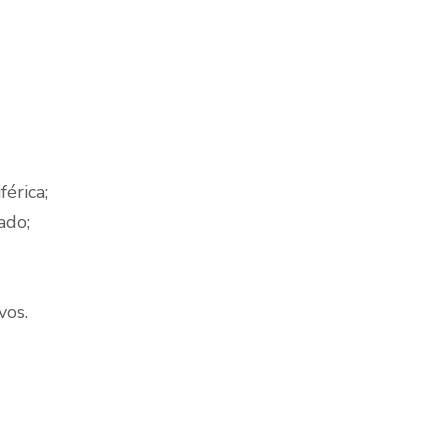
érica;
ado;
vos.